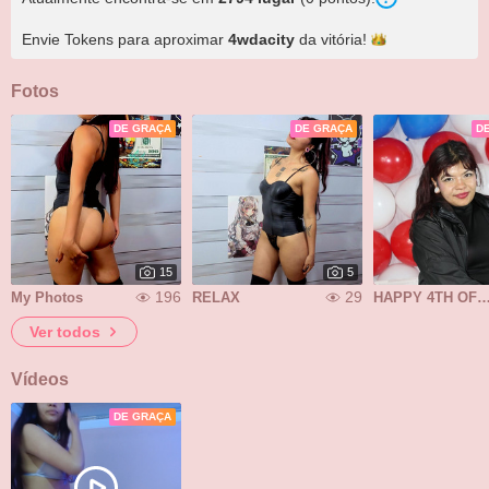
Envie Tokens para aproximar
4wdacity
da
vitória!
Fotos
DE GRAÇA
DE GRAÇA
D
15
5
196
29
My Photos
RELAX
HAPPY 4TH OF JULY 
Ver todos
Vídeos
DE GRAÇA