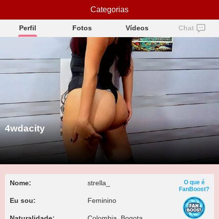
Categorias
4wdacity
Perfil
Fotos
Vídeos
Chat
4wdacity
Nome:
strella_
O que é
FanBoost?
Eu sou:
Feminino
Naturalidade:
Colombia, Bogota