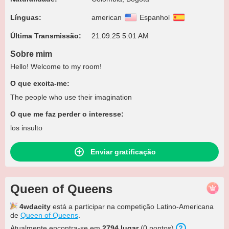
Línguas:
american
Espanhol
Última Transmissão:
21.09.25 5:01 AM
Sobre mim
Hello! Welcome to my room!
O que excita-me:
The people who use their imagination
O que me faz perder o interesse:
los insulto
Enviar gratificação
Queen of Queens
4wdacity
está a participar na competição Latino-Americana
de
Queen of Queens
.
Atualmente encontra-se em
2794 lugar
(0 pontos).