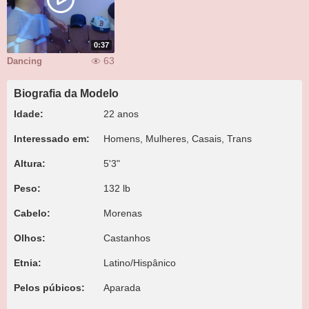
0:37
63
Dancing
Biografia da Modelo
Idade:
22 anos
Interessado em:
Homens, Mulheres, Casais, Trans
Altura:
5'3"
Peso:
132 lb
Cabelo:
Morenas
Olhos:
Castanhos
Etnia:
Latino/Hispânico
Pelos púbicos:
Aparada