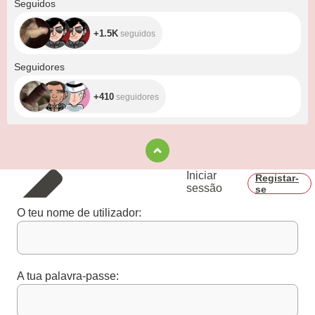
Seguidos
+1.5K
seguidos
+410
Seguidores
+410
seguidores
Iniciar
Registar-
sessão
se
O teu nome de utilizador:
A tua palavra-passe: