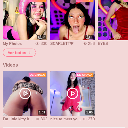
3
1
330
286
My Photos
SCARLETT💗
EYES
Ver todos
Vídeos
DE GRAÇA
DE GRAÇA
1:01
1:00
302
270
I'm little kitty horny
nice to meet you!!!!