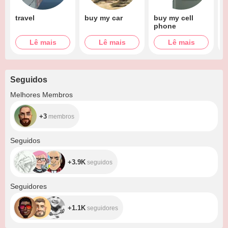
travel
buy my car
buy my cell
b
phone
Lê mais
Lê mais
Lê mais
Seguidos
+3
Melhores Membros
+3
membros
+3.9K
Seguidos
+3.9K
seguidos
+1.1K
Seguidores
+1.1K
seguidores