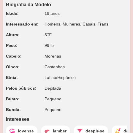
Biografia da Modelo
Idade:
19 anos
Interessado em:
Homens, Mulheres, Casais, Trans
Altura:
5'3"
Peso:
99 lb
Cabelo:
Morenas
Olhos:
Castanhos
Etnia:
Latino/Hispânico
Pelos púbicos:
Depilada
Busto:
Pequeno
Bunda:
Pequeno
Interesses
lovense
lamber
despir-se
danç