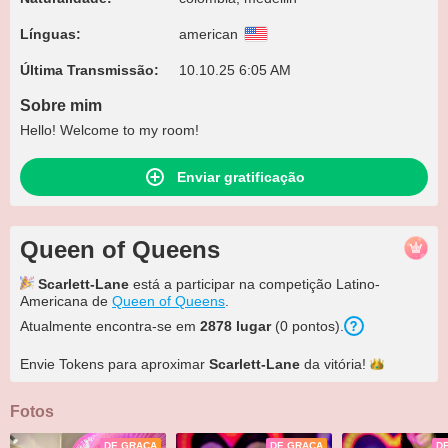
Línguas:
american
Última Transmissão:
10.10.25 6:05 AM
Sobre mim
Hello! Welcome to my room!
Enviar gratificação
Queen of Queens
Scarlett-Lane
está a participar na competição Latino-
Americana de
Queen of Queens
.
Atualmente encontra-se em
2878 lugar
(0 pontos).
Envie Tokens para aproximar
Scarlett-Lane
da
vitória!
Fotos
DE GRAÇA
DE GRAÇA
D