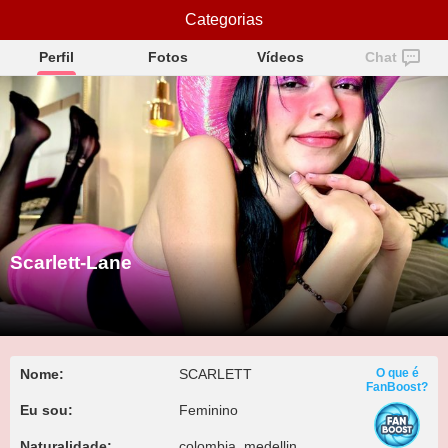
Scarlett-Lane
Categorias
Perfil
Fotos
Vídeos
Chat
Scarlett-Lane
Nome:
SCARLETT
O que é
FanBoost?
Eu sou:
Feminino
Naturalidade:
colombia, medellin